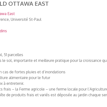
OLD
OTTAWA EAST
awa East
rence, Université St-Paul
rdins
 51 parcelles
le sol, importante et meilleure pratique pour la croissance quan
n cas de fortes pluies et d’inondations
ture alimentaire pour le futur
 à entretenir.
uits frais – la Ferme agricole – une ferme locale pour l’Agricu
e de produits frais et variés est déposée au jardin chaque sem