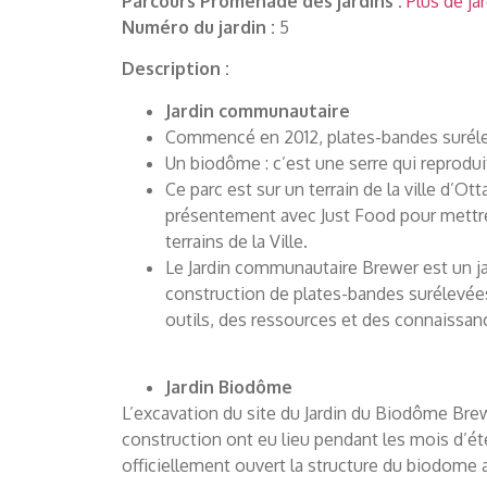
Parcours Promenade des jardins :
Plus de ja
Numéro du jardin :
5
Description :
Jardin communautaire
Commencé en 2012, plates-bandes suréle
Un biodôme : c’est une serre qui reprodu
Ce parc est sur un terrain de la ville d’Ot
présentement avec Just Food pour mettre a
terrains de la Ville.
Le Jardin communautaire Brewer est un ja
construction de plates-bandes surélevées
outils, des ressources et des connaissan
Jardin Biodôme
L’excavation du site du Jardin du Biodôme Bre
construction ont eu lieu pendant les mois d’été
officiellement ouvert la structure du biodome