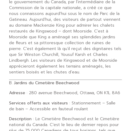
le gouvernement du Canada, par l’intermédiaire de la
Commission de la capitale nationale, a créé ce que
nous connaissons aujourd’hui sous le nom de Parc de la
Gatineau. Aujourd’hui, des visiteurs de partout viennent
au domaine Mackenzie King pour admirer les chalets
restaurés de Kingswood – dont Moorside. C’est à
Moorside que King a aménagé ses splendides jardins
de fleurs et sa pittoresque collection de ruines de
pierre. C’est également là qu’il reçut des dignitaires tels
que Sir Winston Churchill, Yousuf Karsh et Charles
Lindbergh. Les visiteurs de Kingswood et de Moorside
apprécieront également les terrains aménagés, les
sentiers boisés et les chutes d’eau.
B.
Jardins du Cimetière Beechwood
Adresse
: 280 avenue Beechwood, Ottawa, ON K1L 8A6
Services offerts aux visiteurs
: Stationnement – Salle
de bain – Accessible en fauteuil roulant
Description
: Le Cimetière Beechwood est le Cimetière
national du Canada. C’est le lieu de dernier repos pour
plus de 75,000 Canadiens de tous horizons, tels que