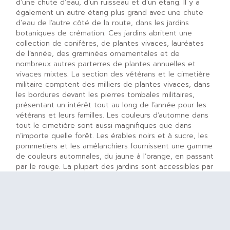
d’une chute d’eau, d’un ruisseau et d’un étang. Il y a
également un autre étang plus grand avec une chute
d’eau de l’autre côté de la route, dans les jardins
botaniques de crémation. Ces jardins abritent une
collection de conifères, de plantes vivaces, lauréates
de l’année, des graminées ornementales et de
nombreux autres parterres de plantes annuelles et
vivaces mixtes. La section des vétérans et le cimetière
militaire comptent des milliers de plantes vivaces, dans
les bordures devant les pierres tombales militaires,
présentant un intérêt tout au long de l’année pour les
vétérans et leurs familles. Les couleurs d’automne dans
tout le cimetière sont aussi magnifiques que dans
n’importe quelle forêt. Les érables noirs et à sucre, les
pommetiers et les amélanchiers fournissent une gamme
de couleurs automnales, du jaune à l’orange, en passant
par le rouge. La plupart des jardins sont accessibles par
des sentiers et des routes asphaltées.
C.
Jardin Maplelawn
Adresse
: 529 chemin Richmond, Ottawa, ON K2A 0G3