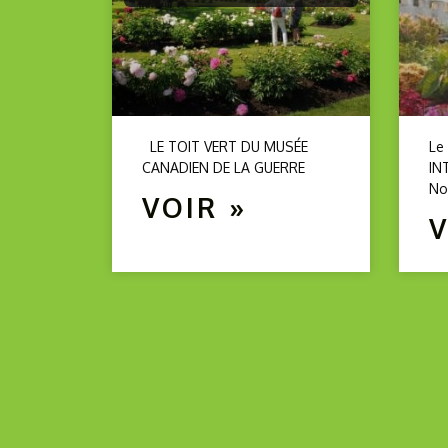
LE TOIT VERT DU MUSÉE
Le
CANADIEN DE LA GUERRE
IN
No
VOIR »
V