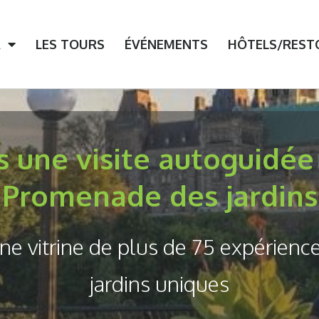
ns uniques!
R
LES TOURS
ÉVÉNEMENTS
HÔTELS/REST
s une visite autoguidée
Promenade des jardins
ne vitrine de plus de 75 expérienc
jardins uniques