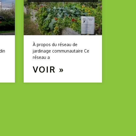
À propos du réseau de
din
jardinage communautaire Ce
réseau a
VOIR »